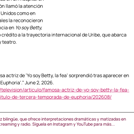
ón llamó la atención 
 Unidos como en 
les la reconocieron 
ncia en 
Yo soy Betty, 
crédito a la trayectoria internacional de Uribe, que abarca 
y teatro.
a actriz de ‘Yo soy Betty, la fea’ sorprendió tras aparecer en 
Euphoria’.” June 2, 2026. 
elevision/articulo/famosa-actriz-de-yo-soy-betty-la-fea-
pitulo-de-tercera-temporada-de-euphoria/202608/
voz bilingüe, que ofrece interpretaciones dramáticas y matizadas en 
streaming y radio. Síguela en Instagram y YouTube para más...