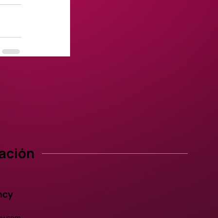
ación
ncy
y.com