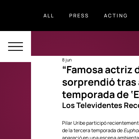
ALL
PRESS
ACTING
8 jun
“Famosa actriz de
sorprendió tras 
temporada de ‘E
Los Televidentes Reco
Pilar Uribe participó recientemente
de la tercera temporada de 
Euphor
apareció en una escena ambientad