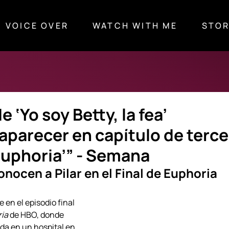
VOICE OVER
WATCH WITH ME
STOR
 ‘Yo soy Betty, la fea’
aparecer en capítulo de terce
uphoria’” - Semana
nocen a Pilar en el Final de Euphoria
 en el episodio final 
ia
 de HBO, donde 
a en un hospital en 