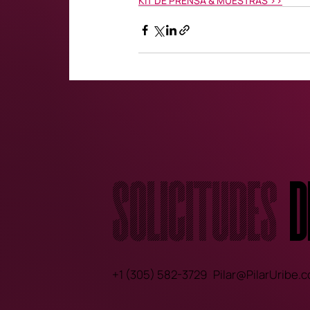
KIT DE PRENSA & MUESTRAS >>
Solicitudes
d
+1 (305) 582-3729
Pilar@PilarUribe.