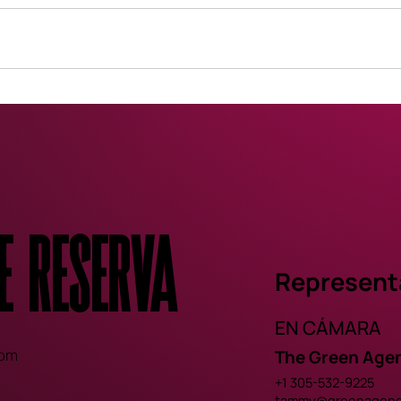
e reserva
Represent
EN CÁMARA
com
The Green Age
+1 305-532-9225
tammy@greenagenc