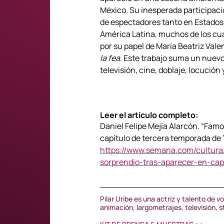
México. Su inesperada participaci
de espectadores tanto en Estados
América Latina, muchos de los cua
por su papel de María Beatriz Vale
la fea
. Este trabajo suma un nuevo 
televisión, cine, doblaje, locución 
Leer el artículo completo:
Daniel Felipe Mejía Alarcón. “Famos
capítulo de tercera temporada de ‘
https://www.semana.com/cultura/t
sorprendio-tras-aparecer-en-ca
Pilar Uribe es una actriz y talento de 
animación, largometrajes, televisión, 