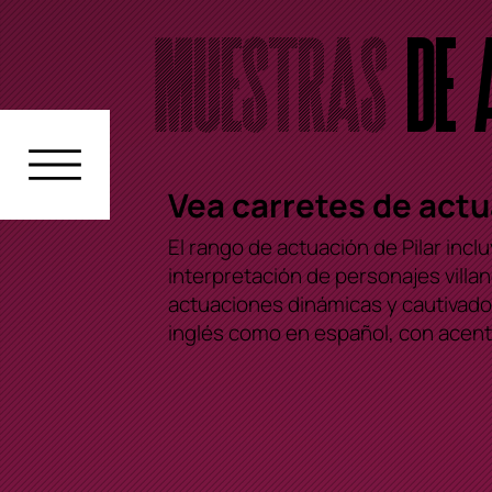
Muestras
de A
Vea carretes de actu
El rango de actuación de Pilar incl
interpretación de personajes vill
actuaciones dinámicas y cautivado
inglés como en español, con acento