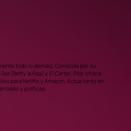
camente todo lo demás). Conocida por su
 Fea
(Betty la Fea) y
El Cartel
, Pilar ofrece
les para Netflix y Amazon. Actúa tanto en
ciales y políticas.