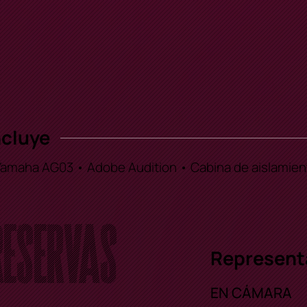
ncluye
Yamaha AG03 • Adobe Audition • Cabina de aislamien
Reservas
Represent
EN CÁMARA