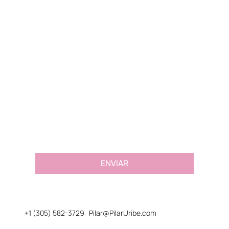
De LA Nights a Euphoria: el recorrido
Nombre
*
de una actriz
Email
*
Message or Request
*
ENVIAR
+1 (305) 582-3729
Pilar@PilarUribe.com