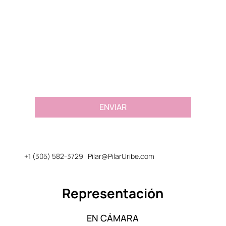
Email
*
Message or Request
*
ENVIAR
+1 (305) 582-3729
Pilar@PilarUribe.com
Representación
EN CÁMARA